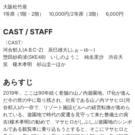
大阪松竹座
1等席（1階・2階） 10,000円/2等席（3階） 6,000円
CAST / STAFF
〈CAST〉
河合郁人(A.B.C-Z) 辰巳雄大(ふぉ～ゆ～)
惣田紗莉渚(SKE48) いしのようこ 純名里沙 渋谷天
笑 榎木孝明 杉山圭一ほか
あらすじ
2019年、ここは90年続く老舗の山ノ内遊園地。IT化が進ん
だ今の世の中に取り残され、社長である山ノ内マサヒロ(河
合郁人)の一存で、リゾート施設ビルへの経営転換が進めら
れている。遊園地で時代の変遷を見守って来た整備士の寅
吉(榎木孝明)の勧めで、マサヒロがしぶしぶ遊園地のシンボ
ルである観覧車に乗り込もうとすると、そこにマサヒロと