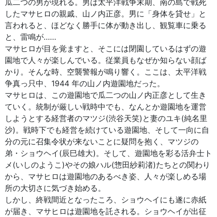
瓜二つの男が現れる。男は太平洋戦争末期、南の島で戦死
したマサヒロの親戚、山ノ内正彦。男に「身体を貸せ」と
言われると、ほどなく勝手に体が動き出し、観覧車に乗る
と、雷鳴が……
マサヒロが目を覚ますと、そこには閉園しているはずの遊
園地で人々が楽しんでいる。従業員もなぜか知らない顔ば
かり。そんな時、空襲警報が鳴り響く。ここは、太平洋戦
争真っ只中、1944 年の山ノ内遊園地だった。
マサヒロは、この遊園地で瓜二つの山ノ内正彦として生き
ていく。統制が厳しい戦時中でも、なんとか遊園地を運営
しようとする経営者のマツジ(渋谷天笑)と妻のユキ(純名里
沙)。戦時下でも経営を続けている遊園地、そして一向に自
分の元に召集令状が来ないことに疑問を抱く、マツジの
弟・ショウヘイ(辰巳雄大)。そして、遊園地を彩る活弁士ト
メ(いしのようこ)やその娘ハル(惣田紗莉渚)たちとの関わり
から、マサヒロは遊園地のあるべき姿、人々が楽しめる場
所の大切さに気づき始める。
しかし、終戦間近となったころ、ショウヘイにも遂に赤紙
が届き、マサヒロは遊園地を託される。ショウヘイが出征