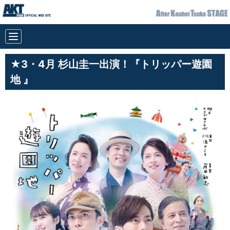
★3・4月 杉山圭一出演！『トリッパー遊園
地 』