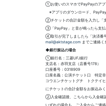
①お使いのスマホでPayPayのア
※アプリのダウンロード、PayP
②チケットの合計金額を入力し「
③「PayPay」と音が鳴ったら支
④取引が完了しましたら「決済番号
mail@aktstage.com
までご連絡く
◆銀行振込の場合
①銀行名：三菱UFJ銀行
支店名：赤羽支店（店番号178）
口座番号：0318909
口座名義：公演チケット口 特定非営
コウエンチケットグチ トクテイヒ
にチケットの合計金額をお振込みく
②入金確認後、こちらから入金確
いずれの場合も、ご入金からご連絡