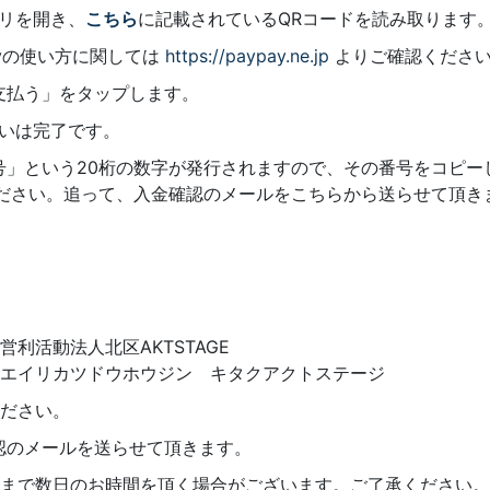
プリを開き、
こちら
に記載されているQRコードを読み取ります
ayの使い方に関しては
https://paypay.ne.jp
よりご確認くださ
支払う」をタップします。
払いは完了です。
」という20桁の数字が発行されますので、その番号をコピー
ださい。追って、入金確認のメールをこちらから送らせて頂き
利活動法人北区AKTSTAGE
エイリカツドウホウジン キタクアクトステージ
ださい。
認のメールを送らせて頂きます。
まで数日のお時間を頂く場合がございます。ご了承ください。