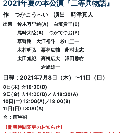
2021年夏の本公演『二等兵物語』
作 つかこうへい 演出 時津真人
出演：鈴木万里絵(A) 白濱貴子(B)
尾崎大陸(A) つかてつお(B)
草野剛 大江裕斗 杉山圭一
木村明弘 栗林広輔 此村太志
太田旭紀 髙橋広大 澤田馨樹
岩崎雄一
日程：2021年7月8日（木）〜11日（日）
8日(木) ☆18:30(B)
9日(金) ☆14:00(B)／☆18:30(A)
10日(土) 13:00(A)／18:00(B)
11日(日) 13:00(A)
☆：前半割
【
開演時間変更のお知らせ】