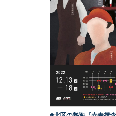
#北区の熱海『売春捜