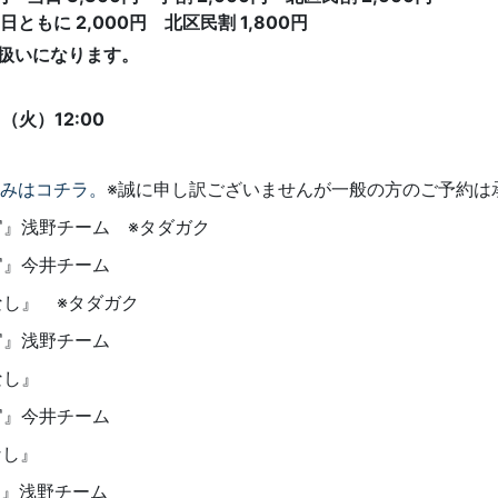
 2,000円 北区民割 1,800円
扱いになります。
（火）12:00
みはコチラ。
※誠に申し訳ございませんが一般の方のご予約は
査官』浅野チーム ※タダガク
官』今井チーム
なし』 ※タダガク
官』浅野チーム
なし』
官』今井チーム
なし』
官』浅野チーム