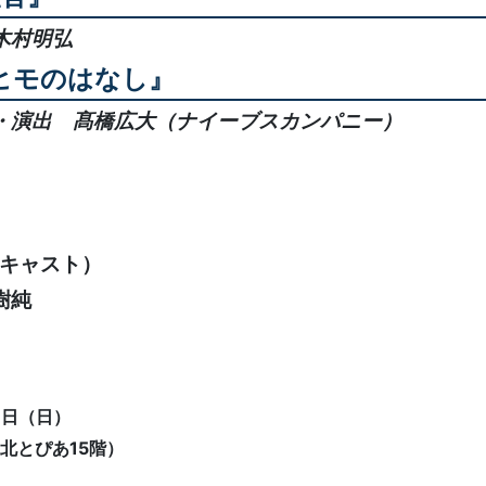
木村明弘
ヒモのはなし』
演出 髙橋広大（ナイーブスカンパニー）
（Wキャスト）
樹純
8日（日）
北とぴあ15階）