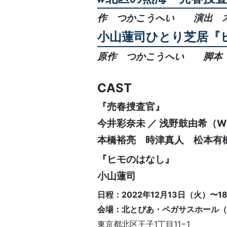
作 つかこうへい 演出 
小山蓮司ひとり芝居『
原作 つかこうへい 脚本・
CAST
『売春捜査官』
今井彩奈未 ／ 浅野鼓由希
本橋裕亮 時津真人 松本有
『ヒモのはなし』
小山蓮司
日程：2022年12月13日（火）〜1
会場：北とぴあ・ペガサスホール（
東京都北区王子1丁目11−1