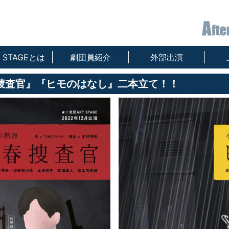
T STAGEとは
劇団員紹介
外部出演
春捜査官』『ヒモのはなし』二本立て！！