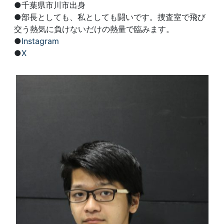
●千葉県市川市出身
●部長としても、私としても闘いです。捜査室で飛び
交う熱気に負けないだけの熱量で臨みます。
●
Instagram
●
X