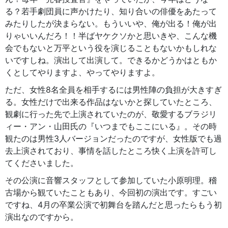
る？若手劇団員に声かけたり、知り合いの俳優をあたって
みたりしたが決まらない。もういいや、俺が出る！俺が出
りゃいいんだろ！！半ばヤケクソかと思いきや、こんな機
会でもないと万平という役を演じることもないかもしれな
いですしね。演出して出演して。できるかどうかはともか
くとしてやりますよ、やってやりますよ。
ただ、女性8名全員を相手するには男性陣の負担が大きすぎ
る。女性だけで出来る作品はないかと探していたところ、
観劇に行った先で上演されていたのが、敬愛するブラジリ
ィー・アン・山田氏の『いつまでもここにいる』。その時
観たのは男性3人バージョンだったのですが、女性版でも過
去上演されており、事情を話したところ快く上演を許可し
てくださいました。
その公演に音響スタッフとして参加していた小原明理。稽
古場から観ていたこともあり、今回初の演出です。すごい
ですね、4月の卒業公演で初舞台を踏んだと思ったらもう初
演出なのですから。