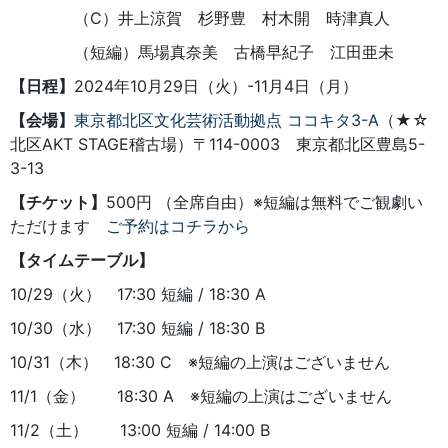
（C）井上涼賀 杉野豊 村木開 時津真人
（短編）馬場真奈美 古橋早紀子 江田亜未
【日程】
2024年10月29日（火）-11月4日（月）
【会場】
東京都北区文化芸術活動拠点 ココキタ3-A
（★☆
北区AKT STAGE稽古場）〒114-0003 東京都北区豊島5-
3-13
【チケット】
500円 （全席自由）※短編は無料でご観劇い
ただけます
ご予約はコチラから
【タイムテーブル】
10/29（火） 17:30 短編 / 18:30 A
10/30（水） 17:30 短編 / 18:30 B
10/31（木） 18:30 C ※短編の上演はございません
11/1（金） 18:30 A ※短編の上演はございません
11/2（土） 13:00 短編 / 14:00 B