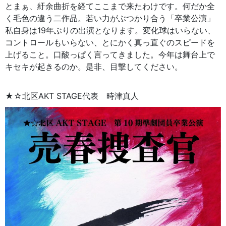
とまぁ、紆余曲折を経てここまで来たわけです。何だか全
く毛色の違う二作品。若い力がぶつかり合う「卒業公演」
私自身は19年ぶりの出演となります。変化球はいらない、
コントロールもいらない、とにかく真っ直ぐのスピードを
上げること。口酸っぱく言ってきました。今年は舞台上で
キセキが起きるのか。是非、目撃してください。
★☆北区AKT STAGE代表 時津真人