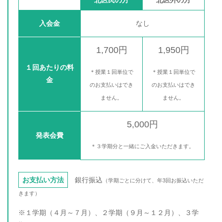
北区民の方
北区外の方
入会金
なし
1,700円
1,950円
１回あたりの料
＊授業１回単位で
＊授業１回単位で
金
のお支払いはでき
のお支払いはでき
ません。
ません。
5,000円
発表会費
＊３学期分と一緒にご入金いただきます。
お支払い方法
銀行振込
（学期ごとに分けて、年3回お振込いただ
きます）
※１学期（４月～７月）、２学期（９月～１２月）、３学